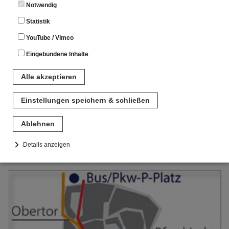
Notwendig
Statistik
YouTube / Vimeo
Eingebundene Inhalte
Alle akzeptieren
Einstellungen speichern & schließen
Ablehnen
Details anzeigen
Notwendig
Diese Cookies sind für den Betrieb der Seite unbedingt notwendig.
Hierbei werden keinerlei personenbezogenen Daten gespeichert.
Lediglich eine anonyme Session-ID wird hinterlegt.
Statistik