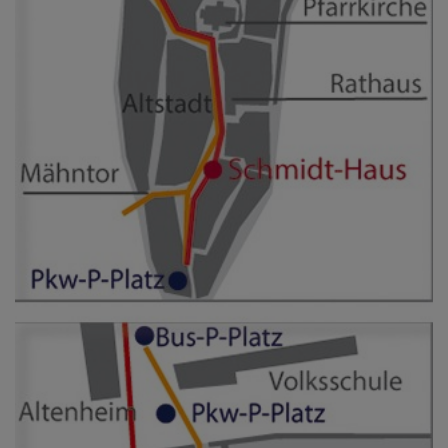
Diese Website nutzt Matomo Analytics für die Auswertung der
Seitenaufrufe als Statistik. Die hierdurch gespeicherten Daten werden
ausschließlich auf unseren eigenen Servern gespeichert. Eine
Übertragung an Dritte erfolgt nicht. Wir verwenden die Funktion
AnonymizeIP zur Anonymisierung Ihrer IP-Adresse, so dass diese gekürzt
wird und nicht mehr Ihrem Besuch auf unserer Internetseite zugeordnet
werden kann.
YouTube / Vimeo
Videos werden über die Plattformen YouTube oder Vimeo eingebunden.
Wir nutzen YouTube im erweiterten Datenschutzmodus. Dieser Modus
bewirkt laut YouTube, dass YouTube keine Informationen über die
Besucher auf dieser Website speichert, bevor diese sich das Video
ansehen.
Eingebundene Inhalte
Optional sind externe Inhalte auf den Seiten dieser Website
eingebunden. Das können Kartendienste wie z.B. Google Maps sein
oder auch Anwendungen einer externen Website.