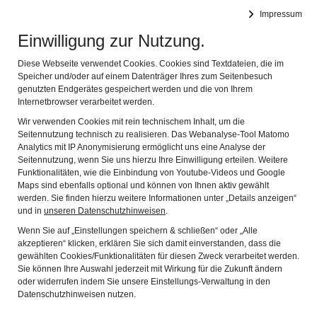
Museen Nabburg
Impressum
Navig
Kunst, Kulturgeschichte und Naturkunde
Einwilligung zur Nutzung.
Diese Webseite verwendet Cookies. Cookies sind Textdateien, die im
Speicher und/oder auf einem Datenträger Ihres zum Seitenbesuch
genutzten Endgerätes gespeichert werden und die von Ihrem
Internetbrowser verarbeitet werden.
Wir verwenden Cookies mit rein technischem Inhalt, um die
Seitennutzung technisch zu realisieren. Das Webanalyse-Tool Matomo
Analytics mit IP Anonymisierung ermöglicht uns eine Analyse der
Seitennutzung, wenn Sie uns hierzu Ihre Einwilligung erteilen. Weitere
Funktionalitäten, wie die Einbindung von Youtube-Videos und Google
Maps sind ebenfalls optional und können von Ihnen aktiv gewählt
WIE SIE UNS FINDEN:
werden. Sie finden hierzu weitere Informationen unter „Details anzeigen“
und in
unseren Datenschutzhinweisen
.
Wenn Sie auf „Einstellungen speichern & schließen“ oder „Alle
akzeptieren“ klicken, erklären Sie sich damit einverstanden, dass die
gewählten Cookies/Funktionalitäten für diesen Zweck verarbeitet werden.
Sie können Ihre Auswahl jederzeit mit Wirkung für die Zukunft ändern
oder widerrufen indem Sie unsere Einstellungs-Verwaltung in den
Datenschutzhinweisen nutzen.